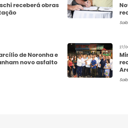
aschi receberá obras
No
tação
re
Saib
27/0
arcílio de Noronha e
Mi
ganham novo asfalto
re
Ar
Saib