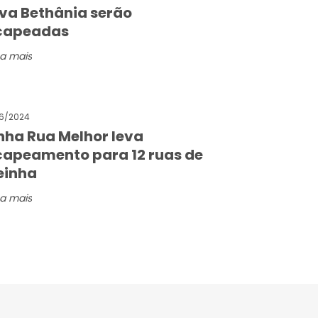
va Bethânia serão
capeadas
a mais
6/2024
nha Rua Melhor leva
capeamento para 12 ruas de
einha
a mais