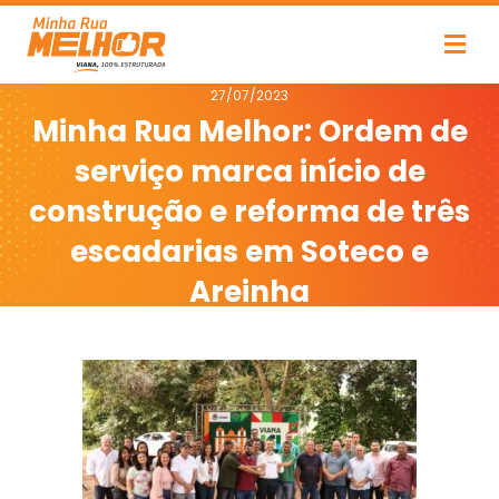
27/07/2023
Minha Rua Melhor: Ordem de
serviço marca início de
construção e reforma de três
escadarias em Soteco e
Areinha