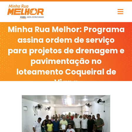
22/06/2024
Minha Rua Melhor: Programa
assina ordem de serviço
para projetos de drenagem e
pavimentação no
loteamento Coqueiral de
Viana