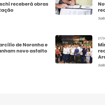
aschi receberá obras
No
tação
re
Saib
27/0
arcílio de Noronha e
Mi
ganham novo asfalto
re
Ar
Saib