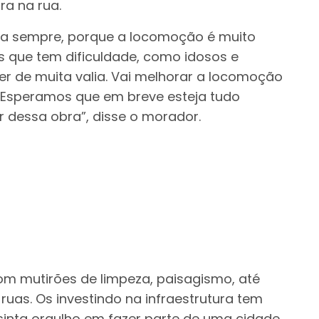
ra na rua.
a sempre, porque a locomoção é muito
s que tem dificuldade, como idosos e
ser de muita valia. Vai melhorar a locomoção
. Esperamos que em breve esteja tudo
r dessa obra”, disse o morador.
m mutirões de limpeza, paisagismo, até
uas. Os investindo na infraestrutura tem
sinta orgulho em fazer parte de uma cidade