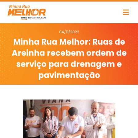
04/11/2022
Minha Rua Melhor: Ruas de
Areinha recebem ordem de
serviço para drenagem e
pavimentação